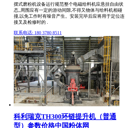
摆式磨粉机设备运行规范整个电磁给料机应悬挂自由状
态,,周围应有一定的游动间隙,不得又物体与给料机相碰
撞,以免工作时有噪音产生。安装完毕后应将用于定位连
接叉及检修时的 .
联系电话: 180 3780 8511
科利瑞克TH300环链提升机（普通
型）参数价格中国粉体网