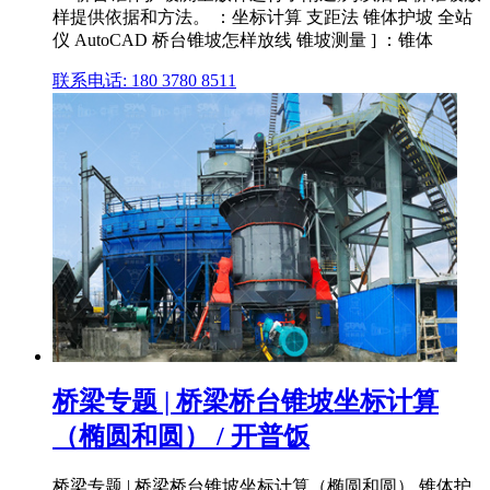
样提供依据和方法。 ：坐标计算 支距法 锥体护坡 全站
仪 AutoCAD 桥台锥坡怎样放线 锥坡测量 ] ：锥体
联系电话: 180 3780 8511
桥梁专题 | 桥梁桥台锥坡坐标计算
（椭圆和圆） / 开普饭
桥梁专题 | 桥梁桥台锥坡坐标计算（椭圆和圆） 锥体护