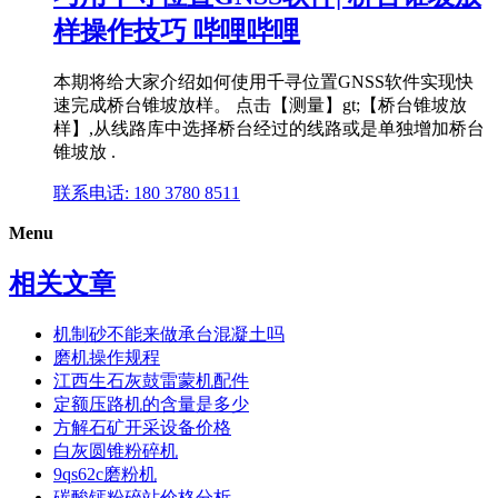
样操作技巧 哔哩哔哩
本期将给大家介绍如何使用千寻位置GNSS软件实现快
速完成桥台锥坡放样。 点击【测量】gt;【桥台锥坡放
样】,从线路库中选择桥台经过的线路或是单独增加桥台
锥坡放 .
联系电话: 180 3780 8511
Menu
相关文章
机制砂不能来做承台混凝土吗
磨机操作规程
江西生石灰鼓雷蒙机配件
定额压路机的含量是多少
方解石矿开采设备价格
白灰圆锥粉碎机
9qs62c磨粉机
碳酸钙粉碎站价格分析