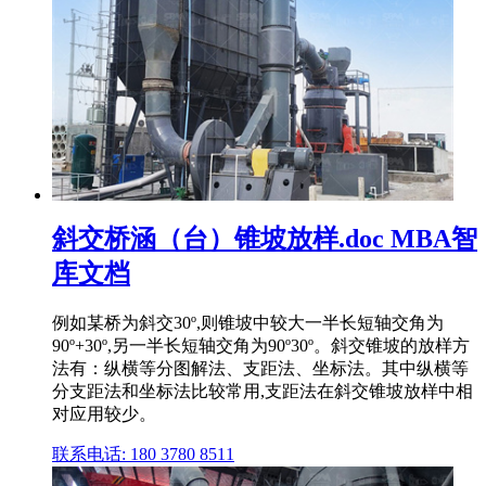
斜交桥涵（台）锥坡放样.doc MBA智
库文档
例如某桥为斜交30º,则锥坡中较大一半长短轴交角为
90º+30º,另一半长短轴交角为90º30º。斜交锥坡的放样方
法有：纵横等分图解法、支距法、坐标法。其中纵横等
分支距法和坐标法比较常用,支距法在斜交锥坡放样中相
对应用较少。
联系电话: 180 3780 8511