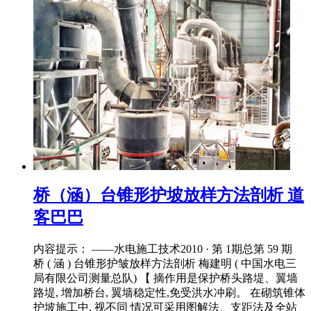
桥（涵）台锥形护坡放样方法剖析 道
客巴巴
内容提示： ——水电施工技术2010 · 第 1期总第 59 期
桥 ( 涵 ) 台锥形护皱放样方法剖析 梅建明 ( 中国水电三
局有限公司测量总队) 【 摘作用是保护桥头路堤、翼墙
路堤, 增加桥台, 翼墙稳定性,免受洪水冲刷。 在砌筑锥体
护坡施工中, 视不同 情况可采用图解法、支距法及全站