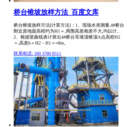
桥台锥坡放样方法_百度文库
桥台锥坡放样方法[计算方法]：1、现场水准测量,4#桥台
附近原地面高程约为H1＝,周围高差相差不大,均以计。
2、根据竖曲线表计算出4#桥台耳墙顶锥顶A点高程H2
＝,高差h＝H2－H1＝≈8m。
联系电话: 180 3780 8511