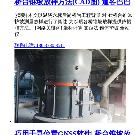
桥台锥坡放样方法(CAD图) 道客巴巴
[摘要] 本文以温绕六标后岗桥为工程背景 对 4#桥台锥体
护坡测量放样进行了阐述 为以后各桥锥坡放样提供依据
和方法。 [网络关键词] 坐标计算 支距法 锥体护坡 全站
仪 .
联系电话: 180 3780 8511
巧用千寻位置GNSS软件| 桥台锥坡放