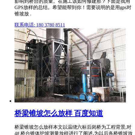
影响到桥台的质量。在施工该如何修建那？下面是我用
GPS放样的总结。希望能帮到你！需要说明的是用gps对
锥坡放 .
联系电话: 180 3780 8511
桥梁锥坡怎么放样 百度知道
桥梁锥坡怎么放样本文以温绕六标后岗桥为工程背景,对
4# 桥台锥体护坡测量放样进行了阐述,为以后各桥锥坡放