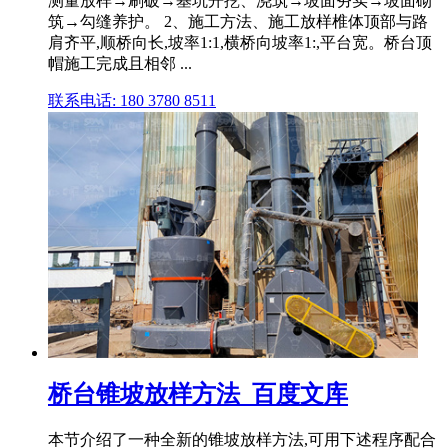
测量放样→刷破→基坑开挖、浇筑→坡面夯实→坡面砌
筑→勾缝养护。 2、施工方法、施工放样椎体顶部与路
肩齐平,顺桥向长,坡率1:1,横桥向坡率1:,平台宽。桥台顶
帽施工完成且相邻 ...
联系电话: 180 3780 8511
桥台锥坡放样方法_百度文库
本节介绍了一种全新的锥坡放样方法,可用下述程序配合