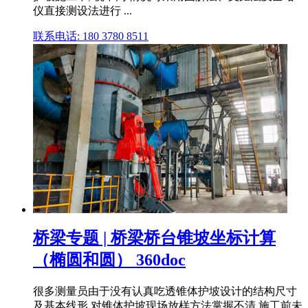
仪直接测设法进行 ...
联系电话: 180 3780 8511
桥梁专题 | 桥梁桥台锥坡坐标计算
（椭圆和圆） 360doc
很多测量员由于没有认真吃透锥体护坡设计的结构尺寸
及基本线形,对锥体护坡现场放样方法掌握不清,施工前未