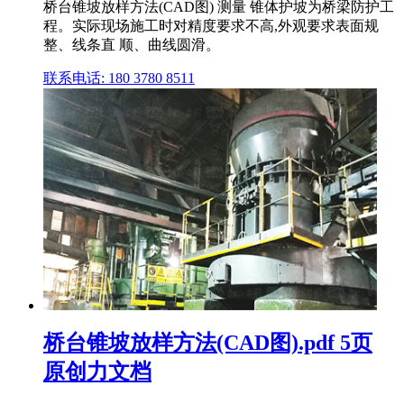
桥台锥坡放样方法(CAD图) 测量 锥体护坡为桥梁防护工
程。实际现场施工时对精度要求不高,外观要求表面规
整、线条直 顺、曲线圆滑。
联系电话: 180 3780 8511
桥台锥坡放样方法(CAD图).pdf 5页
原创力文档