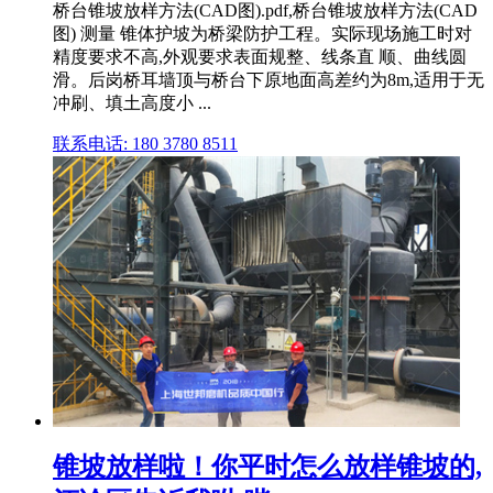
桥台锥坡放样方法(CAD图).pdf,桥台锥坡放样方法(CAD
图) 测量 锥体护坡为桥梁防护工程。实际现场施工时对
精度要求不高,外观要求表面规整、线条直 顺、曲线圆
滑。后岗桥耳墙顶与桥台下原地面高差约为8m,适用于无
冲刷、填土高度小 ...
联系电话: 180 3780 8511
锥坡放样啦！你平时怎么放样锥坡的,