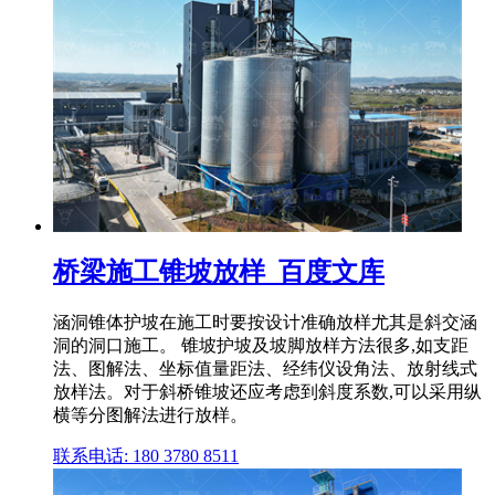
桥梁施工锥坡放样_百度文库
涵洞锥体护坡在施工时要按设计准确放样尤其是斜交涵
洞的洞口施工。 锥坡护坡及坡脚放样方法很多,如支距
法、图解法、坐标值量距法、经纬仪设角法、放射线式
放样法。对于斜桥锥坡还应考虑到斜度系数,可以采用纵
横等分图解法进行放样。
联系电话: 180 3780 8511