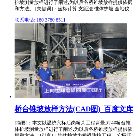
护坡测量放样进行了阐述,为以后各桥锥坡放样提供依据
和方法。 [关键词]：坐标计算 支距法 锥体护坡 全站仪 .
联系电话: 180 3780 8511
桥台锥坡放样方法(CAD图)_百度文库
[摘要]：本文以温绕六标后岗桥为工程背景,对4#桥台锥
体护坡测量放样进行了阐述,为以后各桥锥坡放样提供依
据和方法。 [引言]：锥体护坡为桥梁防护工程。 实际现