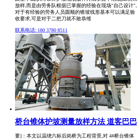
放样,而是由劳务队根据已掌握的经验在现场"自己设计",
对于有经验的劳务人员圆顺的锥坡线形基本可以满足验
收要求,可是对于二把刀就不敢恭维
联系电话: 180 3780 8511
桥台锥体护坡测量放样方法 道客巴巴
要]：本文以温绕六标后岗桥为工程背景,对 4#桥台锥体