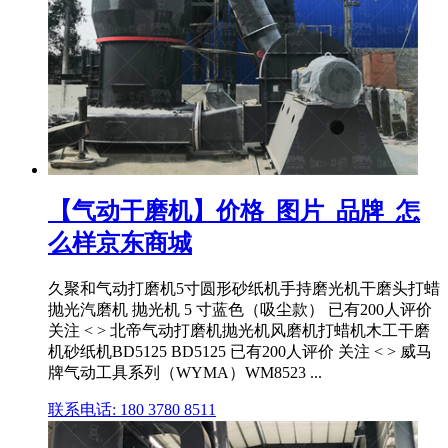
【气动干磨机】价格_图片_品牌_怎
么样京东商城
久聚和气动打磨机5寸圆形砂纸机手持磨光机干磨头打蜡
抛光汽磨机 抛光机 5 寸蓝色（吸尘款） 已有200人评价
关注 < > 北帝气动打磨机抛光机风磨机打蜡机木工干磨
机砂纸机BD5125 BD5125 已有200人评价 关注 < > 威马
牌气动工具系列（WYMA）WM8523 ...
联系电话: 180 3780 8511