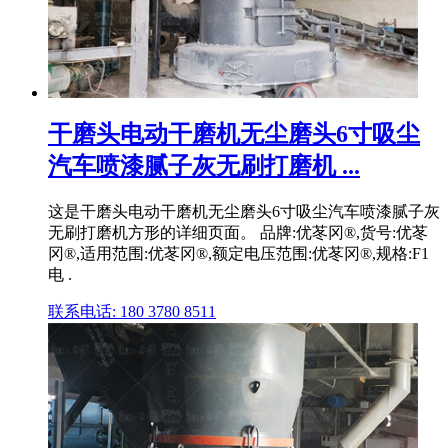
干磨头电动干磨机无尘磨头6寸吸尘
汽车喷漆腻子灰无刷打磨机 ...
这是干磨头电动干磨机无尘磨头6寸吸尘汽车喷漆腻子灰
无刷打磨机方形的详细页面。 品牌:优苳冈®,货号:优苳
冈®,适用范围:优苳冈®,额定电压范围:优苳冈®,规格:F1
电 .
联系电话: 180 3780 8511