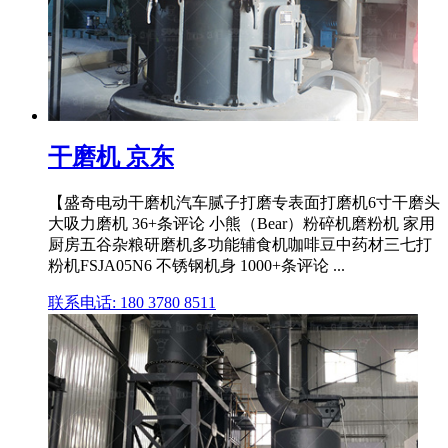
干磨机 京东
【盛奇电动干磨机汽车腻子打磨专表面打磨机6寸干磨头
大吸力磨机 36+条评论 小熊（Bear）粉碎机磨粉机 家用
厨房五谷杂粮研磨机多功能辅食机咖啡豆中药材三七打
粉机FSJA05N6 不锈钢机身 1000+条评论 ...
联系电话: 180 3780 8511