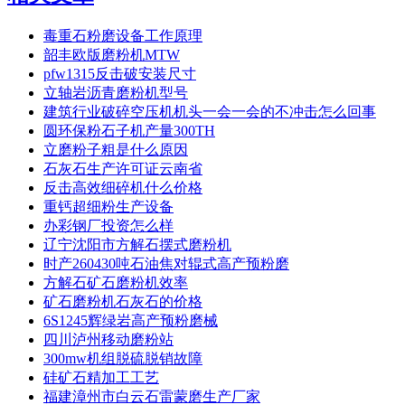
毒重石粉磨设备工作原理
韶丰欧版磨粉机MTW
pfw1315反击破安装尺寸
立轴岩沥青磨粉机型号
建筑行业破碎空压机机头一会一会的不冲击怎么回事
圆环保粉石子机产量300TH
立磨粉子粗是什么原因
石灰石生产许可证云南省
反击高效细碎机什么价格
重钙超细粉生产设备
办彩钢厂投资怎么样
辽宁沈阳市方解石摆式磨粉机
时产260430吨石油焦对辊式高产预粉磨
方解石矿石磨粉机效率
矿石磨粉机石灰石的价格
6S1245辉绿岩高产预粉磨械
四川泸州移动磨粉站
300mw机组脱硫脱销故障
硅矿石精加工工艺
福建漳州市白云石雷蒙磨生产厂家