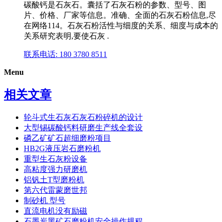
碳酸钙是石灰石。囊括了石灰石粉的参数、型号、图
片、价格、厂家等信息。准确、全面的石灰石粉信息,尽
在网络114。石灰石粉活性与细度的关系、细度与成本的
关系研究表明,要使石灰 .
联系电话: 180 3780 8511
Menu
相关文章
轮斗式生石灰石灰石粉碎机的设计
大型锡碳酸钙料研磨生产线全套设
磷乙矿矿石超细磨粉项目
HB2G液压岩石磨粉机
重型生石灰粉设备
高粘度强力研磨机
铝钒土T型磨粉机
第六代雷蒙磨世邦
制砂机 型号
直流电机没有励磁
石墨炭黑矿石磨粉机安全操作规程