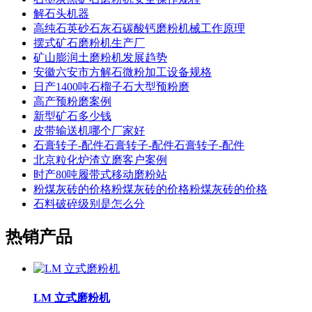
解石头机器
高纯石英砂石灰石碳酸钙磨粉机械工作原理
摆式矿石磨粉机生产厂
矿山膨润土磨粉机发展趋势
安徽六安市方解石微粉加工设备规格
日产1400吨石榴子石大型预粉磨
高产预粉磨案例
新型矿石多少钱
皮带输送机哪个厂家好
石膏转子-配件石膏转子-配件石膏转子-配件
北京粒化炉渣立磨客户案例
时产80吨履带式移动磨粉站
粉煤灰砖的价格粉煤灰砖的价格粉煤灰砖的价格
石料破碎级别是怎么分
热销产品
LM 立式磨粉机