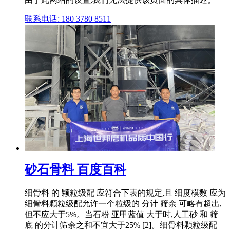
联系电话: 180 3780 8511
砂石骨料 百度百科
细骨料 的 颗粒级配 应符合下表的规定,且 细度模数 应为
细骨料颗粒级配允许一个粒级的 分计 筛余 可略有超出,
但不应大于5%。当石粉 亚甲蓝值 大于时,人工砂 和 筛
底 的分计筛余之和不宜大于25% [2]。细骨料颗粒级配