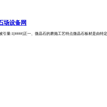
石场设备网
被引量:1[####]正一、微晶石的磨抛工艺特点微晶石板材是由特