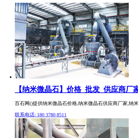
【纳米微晶石】价格_批发_供应商厂家
百石网()提供纳米微晶石价格,纳米微晶石供应商厂家,纳米微
联系电话: 180 3780 8511