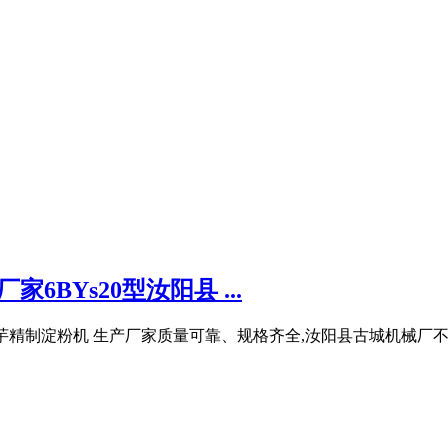
BYs20型汝阳县 ...
蕉芋精制淀粉机 生产厂家质量可靠、规格齐全,汝阳县古城机械厂