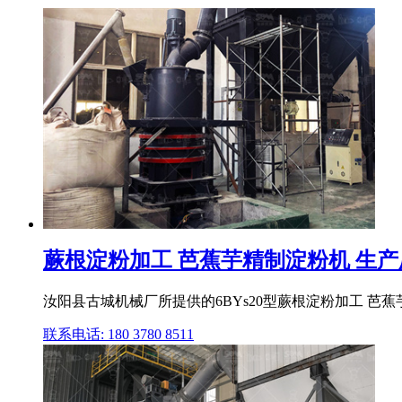
蕨根淀粉加工 芭蕉芋精制淀粉机 生产厂家6
汝阳县古城机械厂所提供的6BYs20型蕨根淀粉加工 芭
联系电话: 180 3780 8511