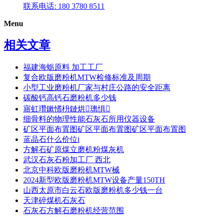
联系电话: 180 3780 8511
Menu
相关文章
福建海蛎原料 加工工厂
复合欧版磨粉机MTW检修标准及周期
小型工业磨粉机厂家与村庄公路的安全距离
碳酸钙高钙石磨粉机多少钱
寤虹瓚鏉愭枡鏈烘璁惧
细骨料的物理性能石灰石所用仪器设备
矿区平面布置图矿区平面布置图矿区平面布置图
蓝晶石什么价位i
方解石矿原煤立磨机粉煤灰机
武汉石灰石粉加工厂 西北
北京中科欧版磨粉机MTW械
2024新型欧版磨粉机MTW设备产量150TH
山西太原市白云石欧版磨粉机多少钱一台
天津碎煤机石灰石
石灰石方解石磨粉机经营范围