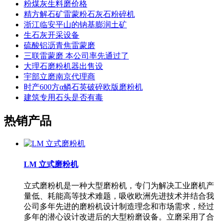
粉煤灰生料磨价格
精方解石矿雷蒙粉石灰石粉碎机
浙江临安平山的钠基膨润土矿
生石灰开采设备
硫酸铝沥青焦雷蒙磨
三联雷蒙磨 本公司率先通过了
大理石磨粉机器出售设
宇部立磨南京代理商
时产600方α鳞石英破碎欧版磨粉机
建筑专用石头是否有毒
热销产品
LM 立式磨粉机
立式磨粉机是一种大型磨粉机，专门为解决工业磨机产
量低、耗能高等技术难题，吸收欧洲先进技术并结合我
公司多年先进的磨粉机设计制造理念和市场需求，经过
多年的潜心设计改进后的大型粉磨设备。立磨采用了合