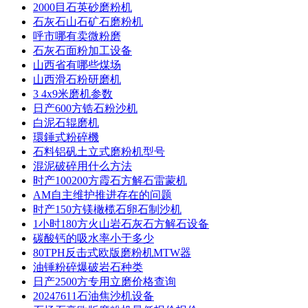
2000目石英砂磨粉机
石灰石山石矿石磨粉机
呼市哪有卖微粉磨
石灰石面粉加工设备
山西省有哪些煤场
山西滑石粉研磨机
3 4x9米磨机参数
日产600方锆石粉沙机
白泥石辊磨机
環錘式粉碎機
石料铝矾土立式磨粉机型号
混泥破碎用什么方法
时产100200方霞石方解石雷蒙机
AM自主维护推进存在的问题
时产150方镁橄榄石卵石制沙机
1小时180方火山岩石灰石方解石设备
碳酸钙的吸水率小于多少
80TPH反击式欧版磨粉机MTW器
油锤粉碎爆破岩石种类
日产2500方专用立磨价格查询
20247611石油焦沙机设备