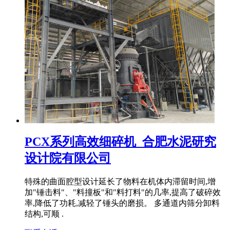
PCX系列高效细碎机_合肥水泥研究
设计院有限公司
特殊的曲面腔型设计延长了物料在机体内滞留时间,增
加"锤击料"、"料撞板"和"料打料"的几率,提高了破碎效
率,降低了功耗,减轻了锤头的磨损。 多通道内筛分卸料
结构,可顺 .