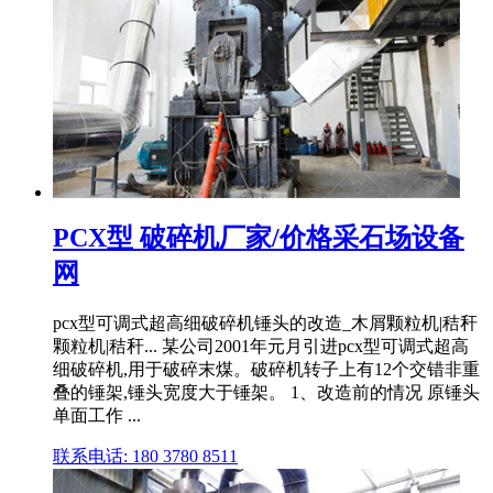
PCX型 破碎机厂家/价格采石场设备
网
pcx型可调式超高细破碎机锤头的改造_木屑颗粒机|秸秆
颗粒机|秸秆... 某公司2001年元月引进pcx型可调式超高
细破碎机,用于破碎末煤。破碎机转子上有12个交错非重
叠的锤架,锤头宽度大于锤架。 1、改造前的情况 原锤头
单面工作 ...
联系电话: 180 3780 8511