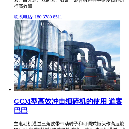
岩、白云岩、花岗岩、石膏、混合材料等中硬度物料进
行高效细 .
联系电话: 180 3780 8511
GCM型高效冲击细碎机的使用 道客
巴巴
主电动机通过三角皮带带动转子和可调式锤头作高速旋