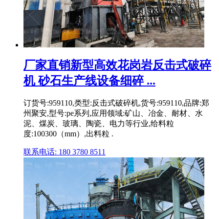
厂家直销新型高效花岗岩反击式破碎
机 砂石生产线设备细碎 ...
订货号:959110,类型:反击式破碎机,货号:959110,品牌:郑
州聚安,型号:pe系列,应用领域:矿山、冶金、耐材、水
泥、煤炭、玻璃、陶瓷、电力等行业,给料粒
度:100300（mm）,出料粒 .
联系电话: 180 3780 8511