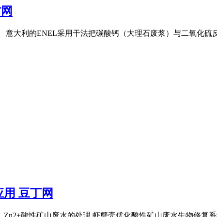
材网
 意大利的ENEL采用干法把碳酸钙（大理石废浆）与二氧化硫反
用 豆丁网
、Zn2+酸性矿山废水的处理 虾蟹壳优化酸性矿山废水生物修复