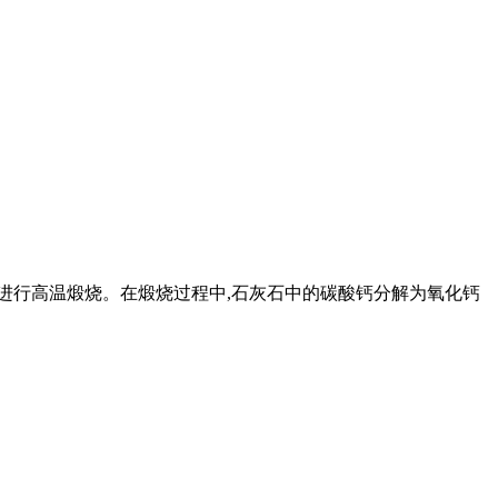
,进行高温煅烧。在煅烧过程中,石灰石中的碳酸钙分解为氧化钙