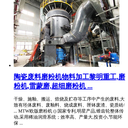
陶瓷废料磨粉机物料加工黎明重工,磨
粉机,雷蒙磨,超细磨粉机 ...
干燥、施釉、搬运、焙烧及贮存等工序中产生的废料,大
致有坯体废料、废釉料、烧成废料、匣钵废渣、瓷质砖/
... MTW欧版磨粉机 () 国家专利,明星产品,锥齿轮整体传
动,采用稀油润滑系统；效率高、产量大,投资小,节能环
保 ...