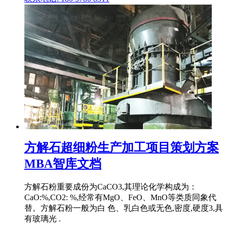
方解石超细粉生产加工项目策划方案
MBA智库文档
方解石粉重要成份为CaCO3,其理论化学构成为：
CaO:%,CO2: %,经常有MgO、FeO、MnO等类质同象代
替。方解石粉一般为白 色、乳白色或无色,密度,硬度3,具
有玻璃光 .