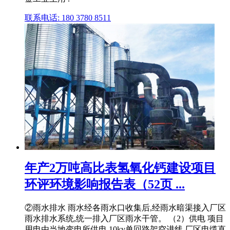
联系电话: 180 3780 8511
年产2万吨高比表氢氧化钙建设项目
环评环境影响报告表（52页 ...
②雨水排水 雨水经各雨水口收集后,经雨水暗渠接入厂区
雨水排水系统,统一排入厂区雨水干管。 （2）供电 项目
用电由当地变电所供电,10kv单回路架空进线,厂区电缆直