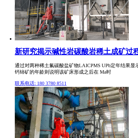
新研究揭示碱性岩碳酸岩稀土成矿过
通过对两种稀土氟碳酸盐矿物LAICPMS UPb定年结果显
钙铈矿的年龄则说明该矿床形成之后在 Ma时
联系电话: 180 3780 8511