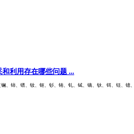
利用存在哪些问题 ...
、铈、镨、钕、钷、钐、铕、钆、铽、镝、钬、铒、铥、镱、镥）以