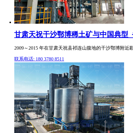
甘肃天祝干沙鄂博稀土矿与中国典型_省略
2009～2015 年在甘肃天祝县祁连山腹地的干沙鄂博附
联系电话: 180 3780 8511