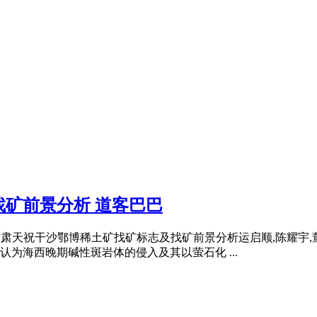
矿前景分析 道客巴巴
：6甘肃天祝干沙鄂博稀土矿找矿标志及找矿前景分析运启顺,陈耀宇,董
为海西晚期碱性斑岩体的侵入及其以萤石化 ...