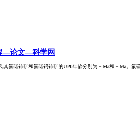
程—论文—科学网
示,其氟碳铈矿和氟碳钙铈矿的UPb年龄分别为 ± Ma和 ± Ma