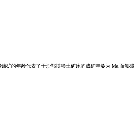
。氟碳铈矿的年龄代表了干沙鄂博稀土矿床的成矿年龄为 Ma,而氟碳