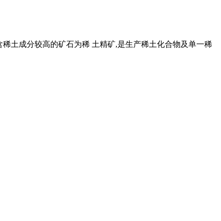
后含稀土成分较高的矿石为稀 土精矿,是生产稀土化合物及单一稀