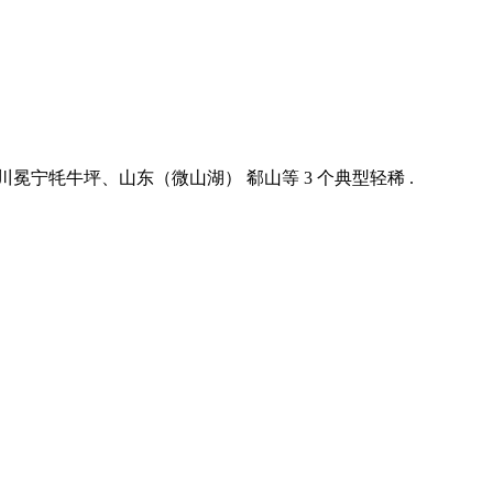
冕宁牦牛坪、山东（微山湖） 郗山等 3 个典型轻稀 .