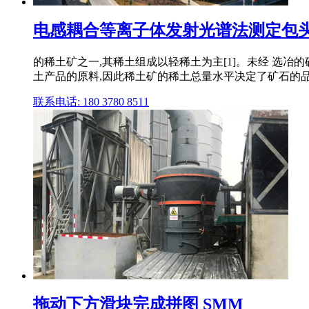
电感耦合等离子体发射光谱法测定包
的稀土矿之一,其稀土组成以轻稀土为主[1]。未经 选冶
土产品的原料,因此稀土矿的稀土总量水平决定了矿石的
联系电话: 180 3780 8511
拖动下方滑块完成拼图 SMM