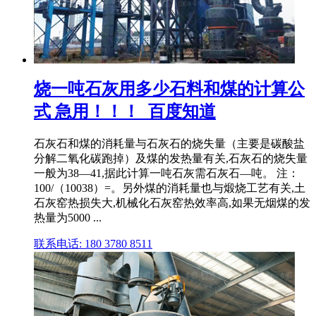
烧一吨石灰用多少石料和煤的计算公
式 急用！！！_百度知道
石灰石和煤的消耗量与石灰石的烧失量（主要是碳酸盐
分解二氧化碳跑掉）及煤的发热量有关,石灰石的烧失量
一般为38—41,据此计算一吨石灰需石灰石—吨。 注：
100/（10038）=。另外煤的消耗量也与煅烧工艺有关,土
石灰窑热损失大,机械化石灰窑热效率高,如果无烟煤的发
热量为5000 ...
联系电话: 180 3780 8511