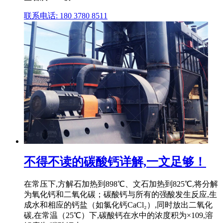
联系电话: 180 3780 8511
不得不读的碳酸钙详解,一文足够！
在常压下,方解石加热到898℃、文石加热到825℃,将分解
为氧化钙和二氧化碳；碳酸钙与所有的强酸发生反应,生
成水和相应的钙盐（如氯化钙CaCl₂）,同时放出二氧化
碳,在常温（25℃）下,碳酸钙在水中的浓度积为×109,溶