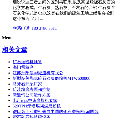
细说说这三者之间的区别与联系,以及高温煅烧石灰石的
化学方程式。生石灰、熟石灰、石灰石的介绍 生石灰 生
石灰化学式是CaO,这是在我们的建筑工地上经常会捡到
这种东西,又叫 ...
联系电话: 180 3780 8511
Menu
相关文章
矿石磨粉机预算
海门雷蒙磨
江苏丹阳澳华减速机有限公
新型韶关鄂式碎石欧版磨粉机MTW600900
马牙石开采厂家
矿渣粉磨表面积控制
碳酸钙公司运作方案
电厂mps中速磨煤机专家
520TPH无烟煤褐煤磨粉机
进口为工业磨机来自中国的矿石磨粉机cad图纸
萤石矿石料破碎设备