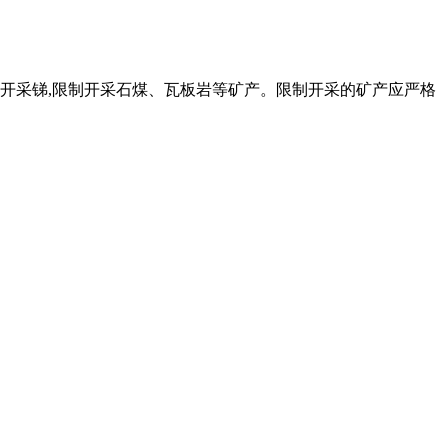
性开采锑,限制开采石煤、瓦板岩等矿产。限制开采的矿产应严格