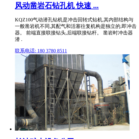
风动凿岩石钻孔机 快速 ...
KQZ100气动潜孔钻机是冲击回转式钻机,其内部结构与
一般凿岩机不同,其配气和活塞往复机构是独立的,即冲击
器。 前端直接联接钻头,后端联接钻杆。 凿岩时冲击器
潜 .
联系电话: 180 3780 8511