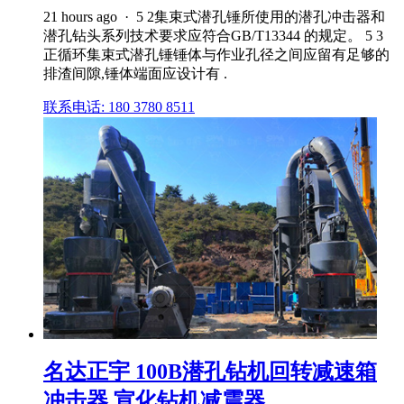
21 hours ago · 5 2集束式潜孔锤所使用的潜孔冲击器和
潜孔钻头系列技术要求应符合GB/T13344 的规定。 5 3
正循环集束式潜孔锤锤体与作业孔径之间应留有足够的
排渣间隙,锤体端面应设计有 .
联系电话: 180 3780 8511
名达正宇 100B潜孔钻机回转减速箱
冲击器 宣化钻机减震器 ...