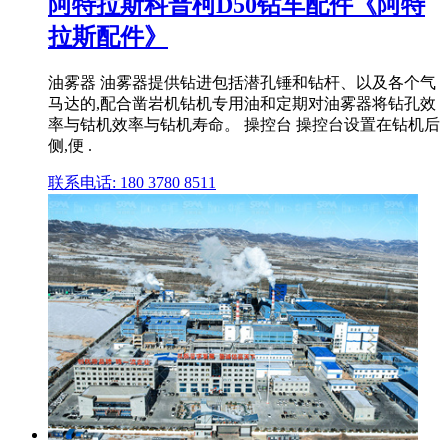
阿特拉斯科普柯D50钻车配件《阿特
拉斯配件》
油雾器 油雾器提供钻进包括潜孔锤和钻杆、以及各个气
马达的,配合凿岩机钻机专用油和定期对油雾器将钻孔效
率与钴机效率与钻机寿命。 操控台 操控台设置在钻机后
侧,便 .
联系电话: 180 3780 8511