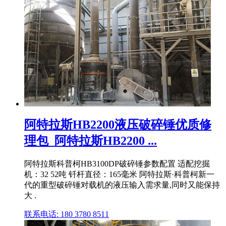
阿特拉斯HB2200液压破碎锤优质修
理包_阿特拉斯HB2200 ...
阿特拉斯科普柯HB3100DP破碎锤参数配置 适配挖掘
机：32 52吨 钎杆直径：165毫米 阿特拉斯·科普柯新一
代的重型破碎锤对载机的液压输入需求量,同时又能保持
大 .
联系电话: 180 3780 8511