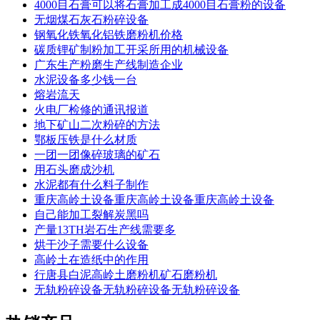
4000目石膏可以将石膏加工成4000目石膏粉的设备
无烟煤石灰石粉碎设备
钢氧化铁氧化铝铁磨粉机价格
碳质锂矿制粉加工开采所用的机械设备
广东生产粉磨生产线制造企业
水泥设备多少钱一台
熔岩流天
火电厂检修的通讯报道
地下矿山二次粉碎的方法
鄂板压铁是什么材质
一团一团像碎玻璃的矿石
用石头磨成沙机
水泥都有什么料子制作
重庆高岭土设备重庆高岭土设备重庆高岭土设备
自己能加工裂解炭黑吗
产量13TH岩石生产线需要多
烘干沙子需要什么设备
高岭土在造纸中的作用
行唐县白泥高岭土磨粉机矿石磨粉机
无轨粉碎设备无轨粉碎设备无轨粉碎设备