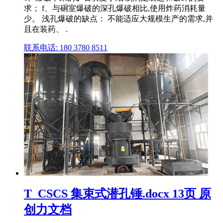
求； f、与硐室爆破的深孔爆破相比,使用炸药消耗量
少。 浅孔爆破的缺点： 不能适应大规模生产的需求,并
且在装药、 .
联系电话: 180 3780 8511
T_CSCS 集束式潜孔锤.docx 13页 原
创力文档