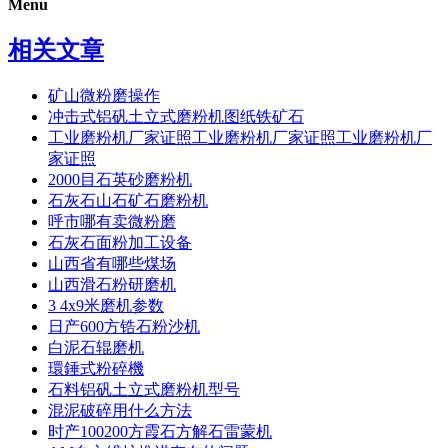
Menu
相关文章
矿山微粉磨操作
冲击式铝矾土立式磨粉机图纸铁矿石
工业磨粉机厂家证照工业磨粉机厂家证照工业磨粉机厂
家证照
2000目石英砂磨粉机
石灰石山石矿石磨粉机
呼市哪有卖微粉磨
石灰石面粉加工设备
山西省有哪些煤场
山西滑石粉研磨机
3 4x9米磨机参数
日产600方锆石粉沙机
白泥石辊磨机
環錘式粉碎機
石料铝矾土立式磨粉机型号
混泥破碎用什么方法
时产100200方霞石方解石雷蒙机