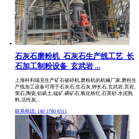
石灰石磨粉机_石灰石生产线工艺_长
石加工制粉设备_玄武岩 ...
上海科利瑞克生产矿石破碎机,磨粉机的机械厂家,磨粉生
产线加工设备可用于石灰石,生石灰,钾长石,玄武岩,页岩,
萤石,陶瓷,铝矾土,锰矿,磷矿石,氧化铁红,石英砂,水泥熟
料,活性炭, .
联系电话: 180 3780 8511