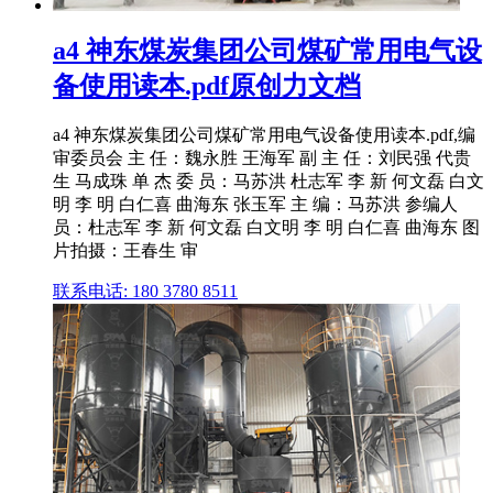
a4 神东煤炭集团公司煤矿常用电气设
备使用读本.pdf原创力文档
a4 神东煤炭集团公司煤矿常用电气设备使用读本.pdf,编
审委员会 主 任：魏永胜 王海军 副 主 任：刘民强 代贵
生 马成珠 单 杰 委 员：马苏洪 杜志军 李 新 何文磊 白文
明 李 明 白仁喜 曲海东 张玉军 主 编：马苏洪 参编人
员：杜志军 李 新 何文磊 白文明 李 明 白仁喜 曲海东 图
片拍摄：王春生 审
联系电话: 180 3780 8511