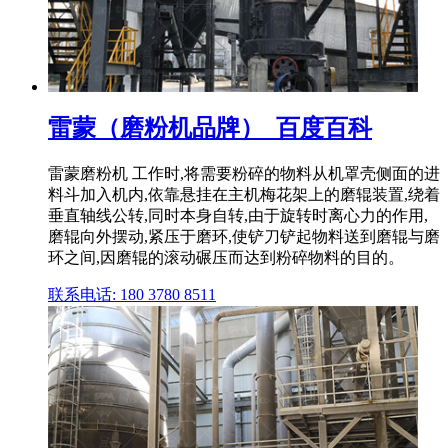
雷蒙（磨粉机品牌）_百度百科
雷蒙磨粉机 工作时,将需要粉碎的物料从机罩壳侧面的进
料斗加入机内,依靠悬挂在主机梅花架上的磨辊装置,绕着
垂直轴线公转,同时本身自转,由于旋转时离心力的作用,
磨辊向外摆动,紧压于磨环,使铲刀铲起物料送到磨辊与磨
环之间,因磨辊的滚动碾压而达到粉碎物料的目的。
联系电话: 180 3780 8511