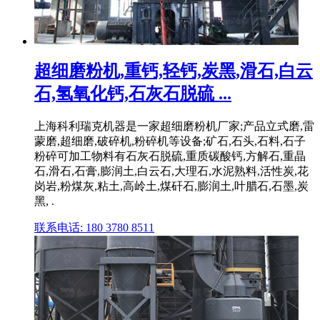
超细磨粉机,重钙,轻钙,炭黑,滑石,白云
石,氢氧化钙,石灰石脱硫 ...
上海科利瑞克机器是一家超细磨粉机厂家;产品立式磨,雷
蒙磨,超细磨,破碎机,粉碎机等设备;矿石,石头,石料,石子
粉碎可加工物料有石灰石脱硫,重质碳酸钙,方解石,重晶
石,滑石,石膏,膨润土,白云石,大理石,水泥熟料,活性炭,花
岗岩,粉煤灰,粘土,高岭土,煤矸石,膨润土,叶腊石,石墨,炭
黑, .
联系电话: 180 3780 8511