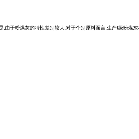
是,由于粉煤灰的特性差别较大,对于个别原料而言,生产Ⅰ级粉煤灰存