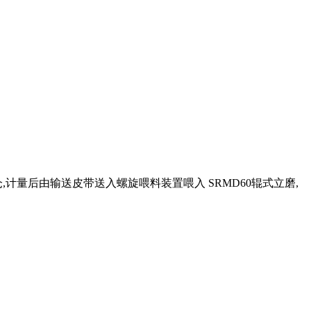
,计量后由输送皮带送入螺旋喂料装置喂入 SRMD60辊式立磨,