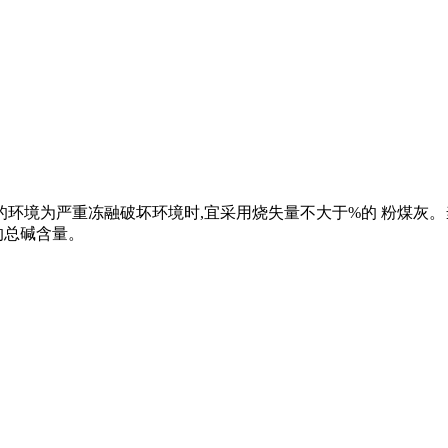
所处的环境为严重冻融破坏环境时,宜采用烧失量不大于%的 粉煤
凝土的总碱含量。