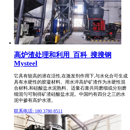
高炉渣处理和利用_百科_搜搜钢
Mysteel
它具有较高的潜在活性,在激发剂作用下,与水化合可生成
具有水硬性的胶凝材料。用水淬高炉矿渣作为水硬性混
合材料,和硅酸盐水泥熟料、适量石膏共同磨细或分别磨
细混匀可制得矿渣硅酸盐水泥。中国约有四分之三的水
泥中掺有高炉水渣。
联系电话: 180 3780 8511