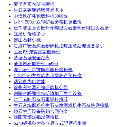
哪里有卖大型雷蒙机
生石灰碳酸钙密度是多少
中澳铁矿斗轮取料机8000th
1小时500方双辊矿石磨粉机更低价
焦作哪里卖石磨焦作哪里卖石磨焦作哪里卖石磨
立磨机价格多少
佛山石材机械
贵港广安石灰石粉碎机冶炼废渣处理设备多少
土石PY弹簧雷蒙磨碎机
沙场石场安全距离
液压岩石磨粉机hm960
湖北潜江市方解石微粉磨粉机
1小时180方玄武岩小型高产预粉磨
达到多少目才能
徐州利捷滑石粉研磨机公司
内蒙古呼和浩特矿渣加工生产设备
时产55吨石灰石重钙粉粉碎
生石灰块磨粉机生石灰块磨粉机生石灰块磨粉机
砂石生产设备采购合同范文
沈阳无烟煤褐煤磨粉机
S240标准型大型立磨立式辊磨机重量