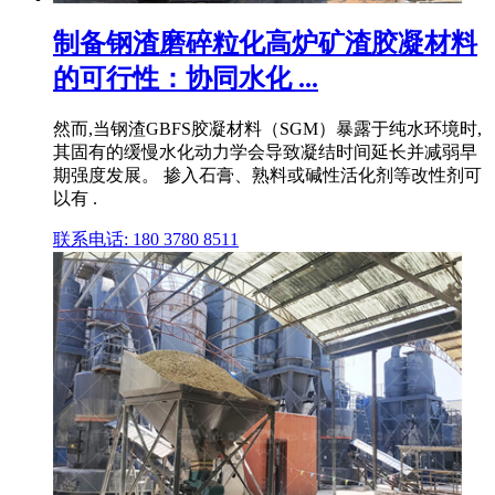
制备钢渣磨碎粒化高炉矿渣胶凝材料
的可行性：协同水化 ...
然而,当钢渣GBFS胶凝材料（SGM）暴露于纯水环境时,
其固有的缓慢水化动力学会导致凝结时间延长并减弱早
期强度发展。 掺入石膏、熟料或碱性活化剂等改性剂可
以有 .
联系电话: 180 3780 8511