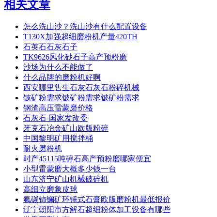
相关文章
怎么洗山沙？洗山沙有什么配置设备
T130X加强超细磨粉机产量420TH
石英石石灰石子
TK9626风化砂石子高产预粉磨
沙场为什么不能做了
什么品牌的磨粉机好啊
西安哪里售生石灰石灰石粉碎机械
铍矿粉需求铍矿粉需求铍矿粉需求
钢渣高压雷蒙磨价格
石灰石-国家发改委
牙克石冶金矿山欧版粉碎
中国黎明矿用搅拌桶
耐火磨粉机
时产45115吨碎石高产预粉磨哪家便宜
小型雷蒙磨大概多少钱一台
山东济宁矿山机械破碎机
高细立磨象皮球
氟碳铈镧矿环锤式石膏欧版磨粉机最低报价
辽宁朝阳市方解石超细粉体加工设备有哪些