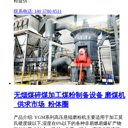
程提供 .
联系电话: 180 3780 8511
无烟煤碎煤加工煤粉制备设备 磨煤机
_供求市场_粉体圈
产品介绍: YGM系列高压悬辊磨粉机主要适用于加工莫
氏硬度级以下,湿度在6%以下的各种非易燃易爆矿产物