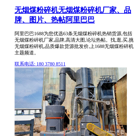
无烟煤粉碎机无烟煤粉碎机厂家、品
牌、图片、热帖阿里巴巴
阿里巴巴1688为您优选63条无烟煤粉碎机热销货源,包括
无烟煤粉碎机厂家,品牌,高清大图,论坛热帖。找,逛,买,挑
无烟煤粉碎机,品质爆款货源批发价,上1688无烟煤粉碎机
主题频道。
联系电话: 180 3780 8511