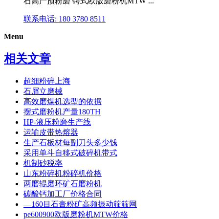
石高产预粉磨 锷式欧版磨粉机MTW ...
联系电话: 180 3780 8511
Menu
相关文章
超细粉碎上海
石屑立磨械
高效磨煤机选型的依据
摆式磨粉机产量180TH
HP-液压粉磨生产线
运输皮带热熔器
生产石板材每副刀头多少钱
采用单斗自移式破碎机带式
机制砂税率
山东粉碎机粉碎机价格
两磨辊磨环矿石磨粉机
碳酸钙加工厂价格合同
―160目石膏粉矿高频振动筛筛网
pe600900欧版磨粉机MTW价格