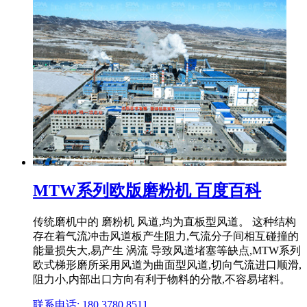
MTW系列欧版磨粉机 百度百科
传统磨机中的 磨粉机 风道,均为直板型风道。 这种结构
存在着气流冲击风道板产生阻力,气流分子间相互碰撞的
能量损失大,易产生 涡流 导致风道堵塞等缺点,MTW系列
欧式梯形磨所采用风道为曲面型风道,切向气流进口顺滑,
阻力小,内部出口方向有利于物料的分散,不容易堵料。
联系电话: 180 3780 8511