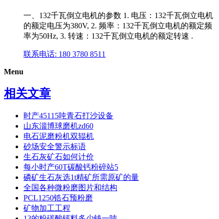
一、132千瓦倒立电机的参数 1. 电压：132千瓦倒立电机
的额定电压为380V, 2. 频率：132千瓦倒立电机的额定频
率为50Hz, 3. 转速：132千瓦倒立电机的额定转速 .
联系电话: 180 3780 8511
Menu
相关文章
时产45115吨青石打沙设备
山东淄博球磨机zd60
电石泥磨粉机双辊机
砂场安全警示标语
生石灰矿石如何计价
每小时产60T碳酸钙粉碎站5
磷矿生石灰选1t精矿所需原矿的量
全国各种微粉磨图片和结构
PCL1250锆石预粉磨
矿物加工工程
13的粉碳酸钙料多少钱一吨