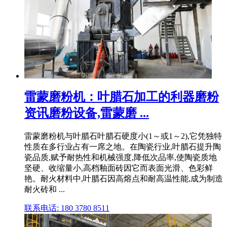
雷蒙磨粉机：叶腊石加工的利器磨粉
资讯磨粉设备,雷蒙磨 ...
雷蒙磨粉机与叶腊石叶腊石硬度小(1～或1～2),它凭独特
性质在多行业占有一席之地。在陶瓷行业,叶腊石提升陶
瓷品质,赋予耐热性和机械强度,降低次品率,使陶瓷质地
坚硬、收缩量小,高档釉面砖因它而表面光滑、色彩鲜
艳。耐火材料中,叶腊石因高熔点和耐高温性能,成为制造
耐火砖和 ...
联系电话: 180 3780 8511