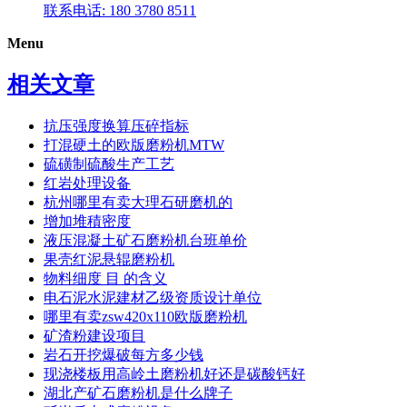
联系电话: 180 3780 8511
Menu
相关文章
抗压强度换算压碎指标
打混硬土的欧版磨粉机MTW
硫磺制硫酸生产工艺
红岩处理设备
杭州哪里有卖大理石研磨机的
增加堆積密度
液压混凝土矿石磨粉机台班单价
果壳红泥悬辊磨粉机
物料细度 目 的含义
电石泥水泥建材乙级资质设计单位
哪里有卖zsw420x110欧版磨粉机
矿渣粉建设项目
岩石开挖爆破每方多少钱
现浇楼板用高岭土磨粉机好还是碳酸钙好
湖北产矿石磨粉机是什么牌子