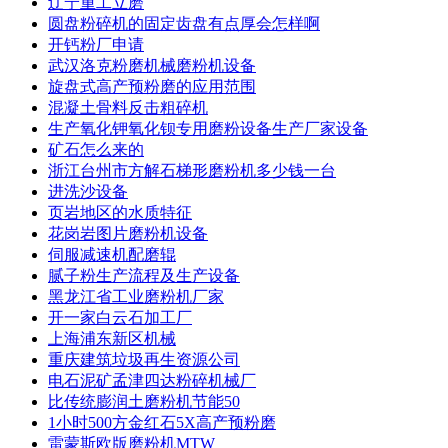
辽宁重工立磨
圆盘粉碎机的固定齿盘有点厚会怎样啊
开钙粉厂申请
武汉洛克粉磨机械磨粉机设备
旋盘式高产预粉磨的应用范围
混凝土骨料反击粗碎机
生产氧化钾氧化钡专用磨粉设备生产厂家设备
矿石怎么来的
浙江台州市方解石梯形磨粉机多少钱一台
进洗沙设备
页岩地区的水质特征
花岗岩图片磨粉机设备
伺服减速机配磨辊
腻子粉生产流程及生产设备
黑龙江省工业磨粉机厂家
开一家白云石加工厂
上海浦东新区机械
重庆建筑垃圾再生资源公司
电石泥矿孟津四达粉碎机械厂
比传统膨润土磨粉机节能50
1小时500方金红石5X高产预粉磨
雷蒙斯欧版磨粉机MTW