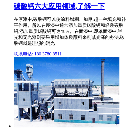
碳酸钙六大应用领域,了解一下
在厚漆中,碳酸钙可以使涂料增稠、加厚,起一种填充和补
平作用。所以在厚漆中通常添加重质碳酸钙和轻质碳酸
钙,添加重质碳酸钙可达％％。在面漆中,即罩面漆中,半
光和无光漆则要采用增加体质颜料来削减光泽的办法,碳
酸钙就是理想的消光
联系电话: 180 3780 8511