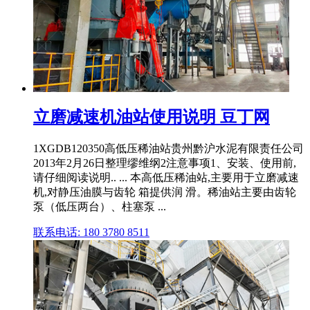
立磨减速机油站使用说明 豆丁网
1XGDB120350高低压稀油站贵州黔沪水泥有限责任公司
2013年2月26日整理缪维纲2注意事项1、安装、使用前,
请仔细阅读说明.. ... 本高低压稀油站,主要用于立磨减速
机,对静压油膜与齿轮 箱提供润 滑。稀油站主要由齿轮
泵（低压两台）、柱塞泵 ...
联系电话: 180 3780 8511