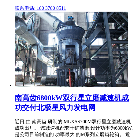
联系电话: 180 3780 8511
南高齿6800kW双行星立磨减速机成
功交付北极星风力发电网
近日,由 南高齿 研制的 MLXSS700M双行星立磨减速机
成功出厂。 该减速机配套于矿渣磨,设计功率为6800kW,
是公司目前制造的 功率最大 的M系列立磨齿轮箱。 近