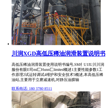
川润XGD高低压稀油润滑装置说明书
高低压稀油润滑装置使用说明书编号,SM彳U1IU川川润
服份有眼E司mi匸Hunn匚limited概述1主要性能参数1工
作原理2试运转调试4维护和安全技术5概述,本高低压稀
油站,主要用于立磨减速机,对静压油膜轴
联系电话: 180 3780 8511