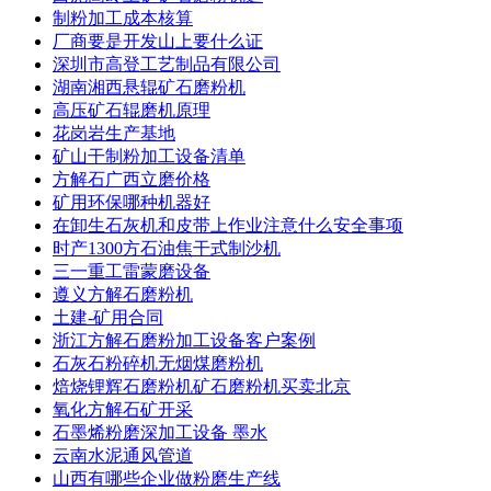
制粉加工成本核算
厂商要是开发山上要什么证
深圳市高登工艺制品有限公司
湖南湘西悬辊矿石磨粉机
高压矿石辊磨机原理
花岗岩生产基地
矿山干制粉加工设备清单
方解石广西立磨价格
矿用环保哪种机器好
在卸生石灰机和皮带上作业注意什么安全事项
时产1300方石油焦干式制沙机
三一重工雷蒙磨设备
遵义方解石磨粉机
土建-矿用合同
浙江方解石磨粉加工设备客户案例
石灰石粉碎机无烟煤磨粉机
焙烧锂辉石磨粉机矿石磨粉机买卖北京
氧化方解石矿开采
石墨烯粉磨深加工设备 墨水
云南水泥通风管道
山西有哪些企业做粉磨生产线