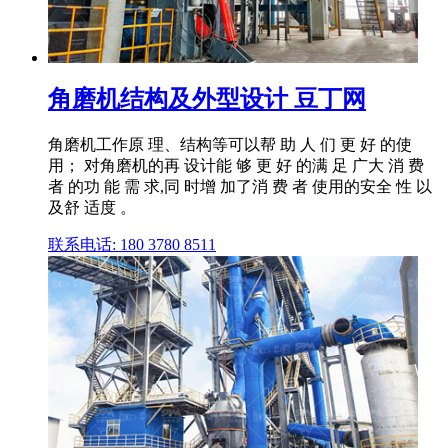
角磨机结构及外型设计 豆丁网
角磨机工作原 理、结构等可以帮 助 人 们 更 好 的使
用； 对角磨机的再 设计能 够 更 好 的满 足 广大 消 费
者 的功 能 需 求,同 时增 加了消 费 者 使用的安全 性 以
及舒 适度 。
联系电话: 180 3780 8511