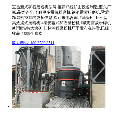
宜昌新式矿石磨粉机型号,推荐鸿程矿山设备制造,源头厂
家,品类齐全,了解更多雷蒙粉磨机,钢渣雷蒙粉磨机,雷蒙
粉磨机7815的更多信息,欢迎来电咨询. #汕头HT1680型
高效摆式磨粉机 #泰安辊式矿石磨粉机 #威海雷蒙粉碎机
#呼和浩特大块矿 桂林鸿程磨粉机厂于发布在抖音,已经
收获了999个喜欢 ...
联系电话: 180 3780 8511