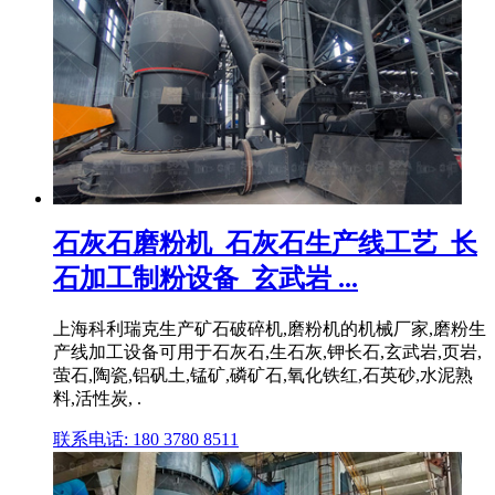
石灰石磨粉机_石灰石生产线工艺_长
石加工制粉设备_玄武岩 ...
上海科利瑞克生产矿石破碎机,磨粉机的机械厂家,磨粉生
产线加工设备可用于石灰石,生石灰,钾长石,玄武岩,页岩,
萤石,陶瓷,铝矾土,锰矿,磷矿石,氧化铁红,石英砂,水泥熟
料,活性炭, .
联系电话: 180 3780 8511