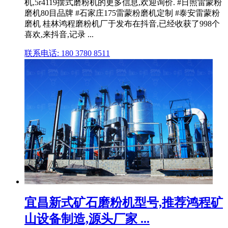
机,5r4119摆式磨粉机的更多信息,欢迎询价. #日照雷蒙粉
磨机80目品牌 #石家庄175雷蒙粉磨机定制 #泰安雷蒙粉
磨机 桂林鸿程磨粉机厂于发布在抖音,已经收获了998个
喜欢,来抖音,记录 ...
联系电话: 180 3780 8511
宜昌新式矿石磨粉机型号,推荐鸿程矿
山设备制造,源头厂家 ...