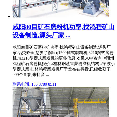
咸阳80目矿石磨粉机功率,找鸿程矿山
设备制造,源头厂家 ...
咸阳80目矿石磨粉机功率,找鸿程矿山设备制造,源头厂
家,品类齐全,想要了解hcq1500摆式磨粉机,3216摆式磨粉
机,4r3216型摆式磨粉机的更多信息,欢迎来电咨询. #湖州
鸿程矿石磨粉机报价 #桂林钢渣雷蒙粉磨机结构 #宁波小
型摆式磨 桂林鸿程磨粉机厂于发布在抖音,已经收获了
999个喜欢,来抖音 ...
联系电话: 180 3780 8511