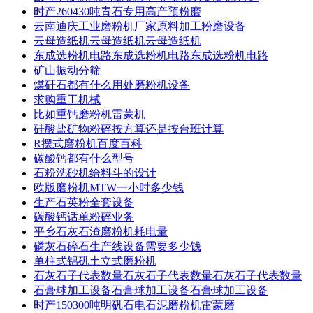
时产260430吨青石专用高产预粉磨
云南迪庆工业磨粉机厂家原料加工粉磨设备
云母造纸机云母造纸机云母造纸机
东成选粉机电路东成选粉机电路东成选粉机电路
矿山振动分筛
煤矸石都有什么用处磨粉机设备
求购重工机械
比如重钙磨粉机雷蒙机
硅酸盐矿物粉碎按方算还是按台班计算
R摆式磨粉机百度百科
碳酸钙都有什么型号
石粉洗砂机给料斗的设计
欧版磨粉机MTW一小时多少钱
生产石英粉全套设备
碳酸钙话单粉碎业务
平乡石灰石渣磨粉机耗电量
磷灰石碎石生产线设备需要多少钱
单柱式铝矾土立式磨粉机
石灰石子代表数量石灰石子代表数量石灰石子代表数量
石膏球加工设备石膏球加工设备石膏球加工设备
时产150300吨明矾石电石泥磨粉机雷蒙磨