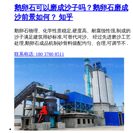
鹅卵石可以磨成沙子吗？鹅卵石磨成
沙前景如何？ 知乎
鹅卵石物理、化学性质稳定,硬度高、耐腐蚀性强,制成的
沙子满足建筑用砂标准,可替代河沙。 经过先进磨沙工艺
处理,鹅卵石成品机制砂骨料级配均匀、合理,可调节不 .
联系电话: 180 3780 8511