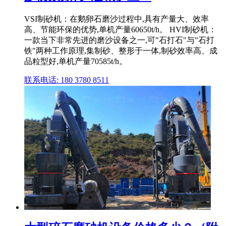
VSI制砂机：在鹅卵石磨沙过程中,具有产量大、效率
高、节能环保的优势,单机产量60650t/h。 HVI制砂机：
一款当下非常先进的磨沙设备之一,可"石打石"与"石打
铁"两种工作原理,集制砂、整形于一体,制砂效率高、成
品粒型好,单机产量70585t/h。
联系电话: 180 3780 8511