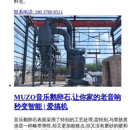
料仓。
联系电话: 180 3780 8511
MUZO音乐鹅卵石,让你家的老音响
秒变智能 | 爱搞机
音乐鹅卵石表面采用了特别的工艺处理,蛮特别,与类肤质
涂层一样略带弹性,却又更加粗糙点,但又没有磨砂的硬和