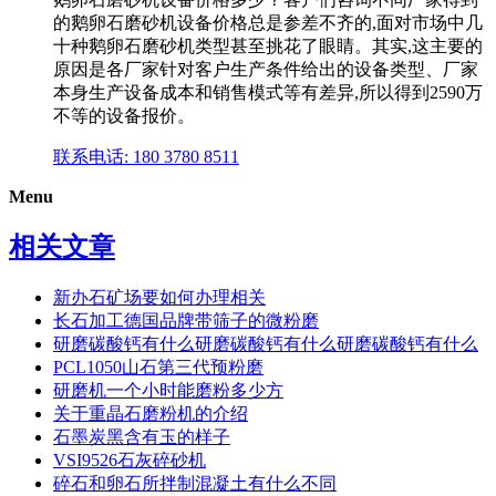
的鹅卵石磨砂机设备价格总是参差不齐的,面对市场中几
十种鹅卵石磨砂机类型甚至挑花了眼睛。其实,这主要的
原因是各厂家针对客户生产条件给出的设备类型、厂家
本身生产设备成本和销售模式等有差异,所以得到2590万
不等的设备报价。
联系电话: 180 3780 8511
Menu
相关文章
新办石矿场要如何办理相关
长石加工德国品牌带筛子的微粉磨
研磨碳酸钙有什么研磨碳酸钙有什么研磨碳酸钙有什么
PCL1050山石第三代预粉磨
研磨机一个小时能磨粉多少方
关于重晶石磨粉机的介绍
石墨炭黑含有玉的样子
VSI9526石灰碎砂机
碎石和卵石所拌制混凝土有什么不同