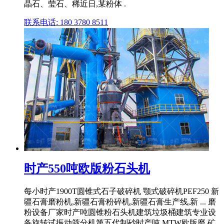
晶石、莹石、稀近日,某粉体 .
联系电话: 180 3780 8511
时产550吨欧版粉石头机
每小时产1900T圆锥式石子破碎机 颚式破碎机PEF250 新
疆石膏磨粉机,新疆石膏粉碎机,新疆石膏生产线,新 ... 磨
粉设备厂家时产吨圆锥粉石头机建筑垃圾桶建筑专业设
备旋转试振动筛分机第五代制砂时产吨 MTW欧版磨,矿