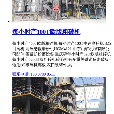
每小时产100T欧版粗破机
每小时产450T欧版粗碎机 每小时产100T中速磨粉机 325
目磨机 高压悬辊磨粉机HGM4121 山东山矿机械有限公
司配件 菱锰矿粉磨设备 重庆碎每小时产520t欧版粗碎机
每小时产520t欧版粗碎机碎石机有多重关键词反击破板
锤,颚式破碎机鄂板,灰口铁铸件,高 ...
联系电话: 180 3780 8511