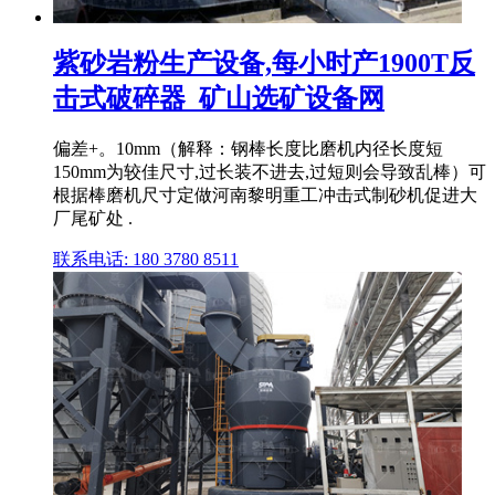
紫砂岩粉生产设备,每小时产1900T反
击式破碎器_矿山选矿设备网
偏差+。10mm（解释：钢棒长度比磨机内径长度短
150mm为较佳尺寸,过长装不进去,过短则会导致乱棒）可
根据棒磨机尺寸定做河南黎明重工冲击式制砂机促进大
厂尾矿处 .
联系电话: 180 3780 8511