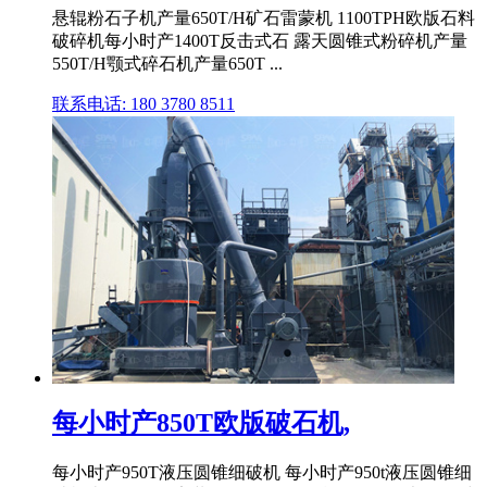
悬辊粉石子机产量650T/H矿石雷蒙机 1100TPH欧版石料
破碎机每小时产1400T反击式石 露天圆锥式粉碎机产量
550T/H颚式碎石机产量650T ...
联系电话: 180 3780 8511
每小时产850T欧版破石机,
每小时产950T液压圆锥细破机 每小时产950t液压圆锥细