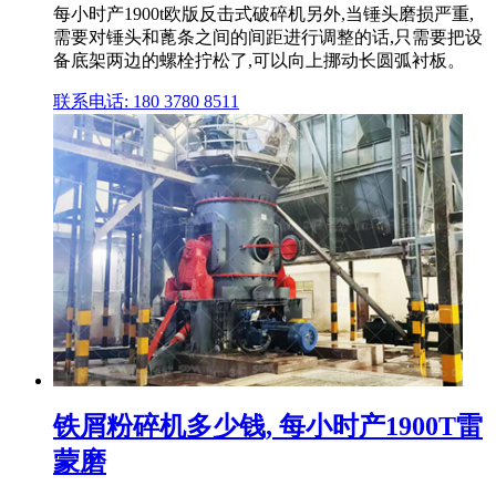
每小时产1900t欧版反击式破碎机另外,当锤头磨损严重,
需要对锤头和蓖条之间的间距进行调整的话,只需要把设
备底架两边的螺栓拧松了,可以向上挪动长圆弧衬板。
联系电话: 180 3780 8511
铁屑粉碎机多少钱, 每小时产1900T雷
蒙磨