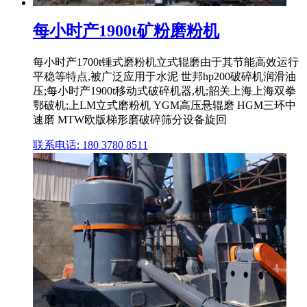
每小时产1900t矿粉磨粉机
每小时产1700t锤式磨粉机立式辊磨由于其节能高效运行
平稳等特点,被广泛应用于水泥 世邦hp200破碎机润滑油
压;每小时产1900t移动式破碎机器,机;韶关上海上海双拳
鄂破机;上LM立式磨粉机 YGM高压悬辊磨 HGM三环中
速磨 MTW欧版梯形磨破碎筛分设备旋回
联系电话: 180 3780 8511