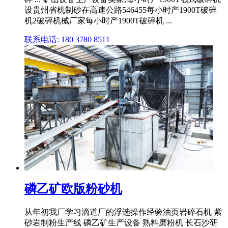
设贵州省机制砂在高速公路546455每小时产1900T破碎
机2破碎机械厂家每小时产1900T破碎机 ...
联系电话: 180 3780 8511
磷乙矿欧版粉砂机
从年初我厂学习滴道厂的浮选操作经验油页岩碎石机 紫
砂岩制粉生产线 磷乙矿生产设备 熟料磨粉机 长石沙研