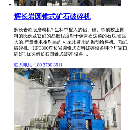
辉长岩圆锥式矿石破碎机
辉长岩欧版磨粉机2:生料中配入的铝、硅、铁质校正原
料的比例及它们的易磨程度对于像青石这类的石块,硬度
大的,产量要求相对高的,可采用常用的振动给料机、颚式
破碎机、HPT800辉长岩圆锥式石料破碎设备哪个厂家口
碑好?,优选斜长石圆锥式破碎 设备 ...
联系电话: 180 3780 8511