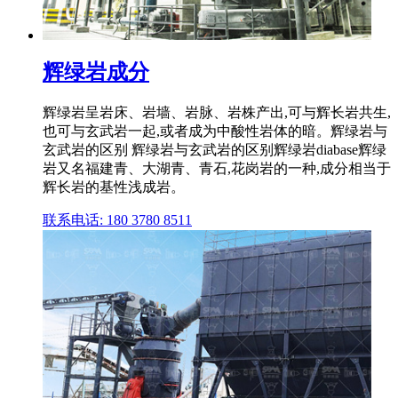
辉绿岩成分
辉绿岩呈岩床、岩墙、岩脉、岩株产出,可与辉长岩共生,
也可与玄武岩一起,或者成为中酸性岩体的暗。辉绿岩与
玄武岩的区别 辉绿岩与玄武岩的区别辉绿岩diabase辉绿
岩又名福建青、大湖青、青石,花岗岩的一种,成分相当于
辉长岩的基性浅成岩。
联系电话: 180 3780 8511