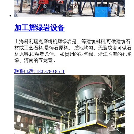
加工辉绿岩设备
上海科利瑞克磨粉机辉绿岩是上等建筑材料,可做建筑石
材或工艺石料,是铸石原料。 质地均匀、无裂纹者可做石
材原料,细粒者尤佳。 如贵州的罗甸绿、浙江临海的孔雀
绿、河南的五龙青 .
联系电话: 180 3780 8511