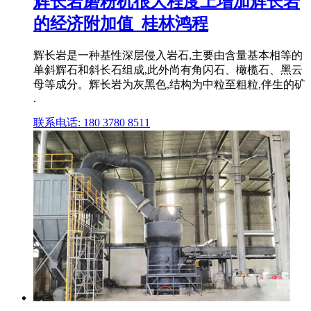
辉长岩磨粉机很大程度上增加辉长岩
的经济附加值_桂林鸿程
辉长岩是一种基性深层侵入岩石,主要由含量基本相等的
单斜辉石和斜长石组成,此外尚有角闪石、橄榄石、黑云
母等成分。辉长岩为灰黑色,结构为中粒至粗粒,伴生的矿
.
联系电话: 180 3780 8511