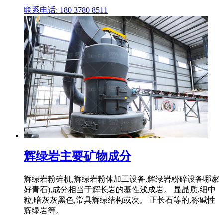
联系电话: 180 3780 8511
辉绿岩主要矿物成分
辉绿岩粉碎机,辉绿岩粉体加工设备,辉绿岩粉碎设备哪家
好青石),成分相当于辉长岩的基性浅成岩。 显晶质,细中
粒,暗灰灰黑色,常具辉绿结构或次。 正长石等的,称碱性
辉绿岩等。