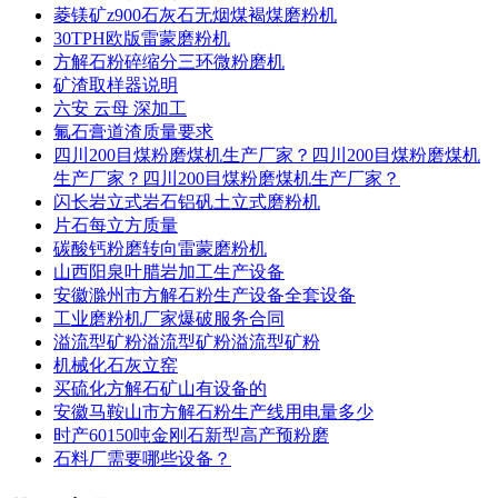
菱镁矿z900石灰石无烟煤褐煤磨粉机
30TPH欧版雷蒙磨粉机
方解石粉碎缩分三环微粉磨机
矿渣取样器说明
六安 云母 深加工
氟石膏道渣质量要求
四川200目煤粉磨煤机生产厂家？四川200目煤粉磨煤机
生产厂家？四川200目煤粉磨煤机生产厂家？
闪长岩立式岩石铝矾土立式磨粉机
片石每立方质量
碳酸钙粉磨转向雷蒙磨粉机
山西阳泉叶腊岩加工生产设备
安徽滁州市方解石粉生产设备全套设备
工业磨粉机厂家爆破服务合同
溢流型矿粉溢流型矿粉溢流型矿粉
机械化石灰立窑
买硫化方解石矿山有设备的
安徽马鞍山市方解石粉生产线用电量多少
时产60150吨金刚石新型高产预粉磨
石料厂需要哪些设备？