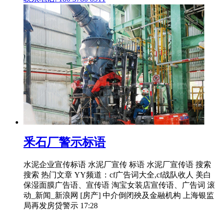
釆石厂警示标语
水泥企业宣传标语 水泥厂宣传 标语 水泥厂宣传语 搜索
搜索 热门文章 YY频道：cf广告词大全,cf战队收人 美白
保湿面膜广告语、宣传语 淘宝女装店宣传语、广告词 滚
动_新闻_新浪网 [房产] 中介倒闭殃及金融机构 上海银监
局再发房贷警示 17:28