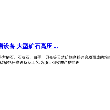
备 大型矿石高压 ...
接将方解石、石灰石、白垩、贝壳等天然矿物磨粉碎磨粉而成的粉
酸钙粉磨设备及工艺,为项目创收增产护航创 .