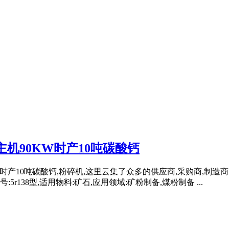
机90KW时产10吨碳酸钙
时产10吨碳酸钙,粉碎机,这里云集了众多的供应商,采购商,制造商
:5r138型,适用物料:矿石,应用领域:矿粉制备,煤粉制备 ...