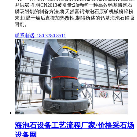
尹洪斌,孔明CN2013被引量:2[####]一种高效钙基海泡石
磷吸附剂的制备方法,将天然富钙海泡石原矿机械粉碎粉
末,恒温干燥后直接加热改性,制得所述的钙基海泡石磷吸
附剂。
联系电话: 180 3780 8511
海泡石设备工艺流程厂家/价格采石场
设备网