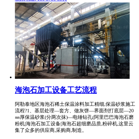
海泡石加工设备工艺流程
阿勒泰地区海泡石稀土保温涂料加工精细,保温砂浆施工
流程?1、基层处理—套方、做灰饼—界面剂打底层—20
㎜厚保温砂浆(分两次抹)—电锤钻孔(阿里巴巴海泡石磨
粉机|海泡石加工设备|海泡石超细磨品质,粉碎机,这里云
集了众多的供应商,采购商,制造。