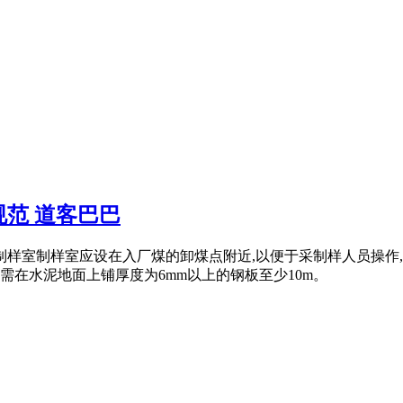
范 道客巴巴
样室制样室应设在入厂煤的卸煤点附近,以便于采制样人员操作,
需在水泥地面上铺厚度为6mm以上的钢板至少10m。