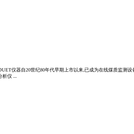
) DUET仪器自20世纪80年代早期上市以来,已成为在线煤质监
仪 ...