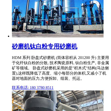
砂磨机钛白粉专用砂磨机
HDM 系列 卧盘式砂磨机 (筒体容积从 201200 升) 主要用
于化纤钛白粉的分散, 技术陶瓷原料, 钛白粉生产, 非金属
矿等领域。 卧盘式砂磨机采用的是"积木式"结构(马达侧
置),这样既降低了高度、缩小每部分的体积,又减小了机
器对地面的压力,方便拆卸、组装、托运。
联系电话: 180 3780 8511