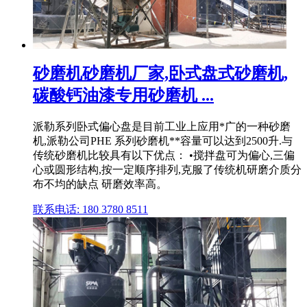
砂磨机砂磨机厂家,卧式盘式砂磨机,
碳酸钙油漆专用砂磨机 ...
派勒系列卧式偏心盘是目前工业上应用*广的一种砂磨
机,派勒公司PHE 系列砂磨机**容量可以达到2500升.与
传统砂磨机比较具有以下优点： •搅拌盘可为偏心,三偏
心或圆形结构,按一定顺序排列,克服了传统机研磨介质分
布不均的缺点 研磨效率高。
联系电话: 180 3780 8511