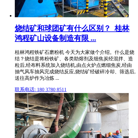
烧结矿和球团矿有什么区别？_桂林
鸿程矿山设备制造有限 ...
桂林鸿程铁矿石磨粉机 今天为大家做个介绍。什么是烧
结？烧结是将粉铁矿、各类助熔剂及细焦炭经混拌、造
粒后,经布料系统加入烧结机,由点火炉点燃细焦炭,经由
抽气风车抽风完成烧结反应,烧结矿经破碎冷却、筛选后,
送往高炉作为冶炼 ...
联系电话: 180 3780 8511