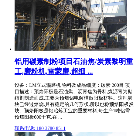
铝用碳素制粉项目石油焦/炭素黎明重
工,磨粉机,雷蒙磨,超细 ...
设备：LM立式辊磨机 物料及成品细度：碳素 200目 项
目描述：预焙阳极是石油焦、沥青焦为骨料,煤沥青为黏
结剂制造而成,主要为预焙铝电解槽做阳极材料。这种炭
块已经过焙烧,具有稳定的几何形状,所以也称预焙阳极炭
块。预焙阳极是铝冶炼工业的重要材料,每生产1吨铝需
预焙阳极600千克,在 ...
联系电话: 180 3780 8511